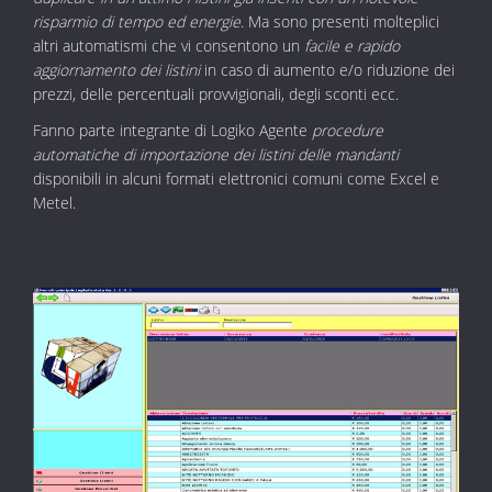
risparmio di tempo ed energie
. Ma sono presenti molteplici
altri automatismi che vi consentono un
facile e rapido
aggiornamento dei listini
in caso di aumento e/o riduzione dei
prezzi, delle percentuali provvigionali, degli sconti ecc.
Fanno parte integrante di Logiko Agente
procedure
automatiche di importazione dei listini delle mandanti
disponibili in alcuni formati elettronici comuni come Excel e
Metel.